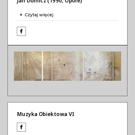
Jan Domicz (1990, Opole)
Czytaj więcej
Previous
Next
Muzyka Obiektowa VI