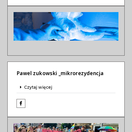
Previous
Next
Pawel zukowski _mikrorezydencja
Czytaj więcej