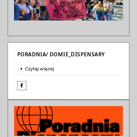
Previous
Next
PORADNIA/ DOMIE_DISPENSARY
Czytaj więcej
Previous
Next