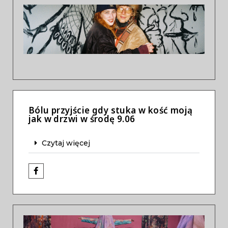
Previous
Next
Bólu przyjście gdy stuka w kość moją
jak w drzwi w środę 9.06
Czytaj więcej