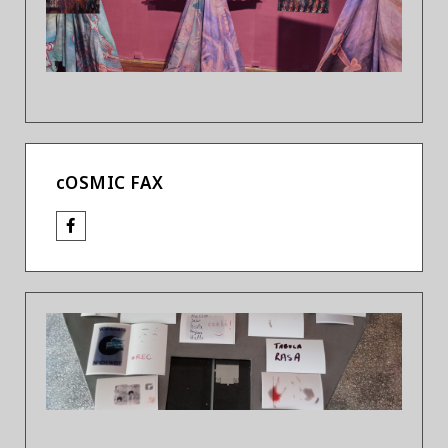
Previous
Next
cOSMIC FAX
Previous
Next