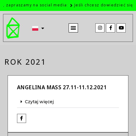
zapraszamy na social media:
Jeśli chcesz dowiedzieć się, co a
STRONA GŁÓWNA
O NAS W MEDIACH
ROK 2021
ANGELINA MASS 27.11-11.12.2021
Czytaj więcej