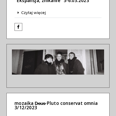
"Ekspansja, znikanie" 3-6.03.2023
Czytaj więcej
Previous
Next
mozaika D̷e̷u̷s̷ Pluto conservat omnia
3/12/2023