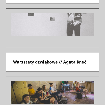
Previous
Next
Warsztaty dźwiękowe // Agata Kneć
Previous
Next