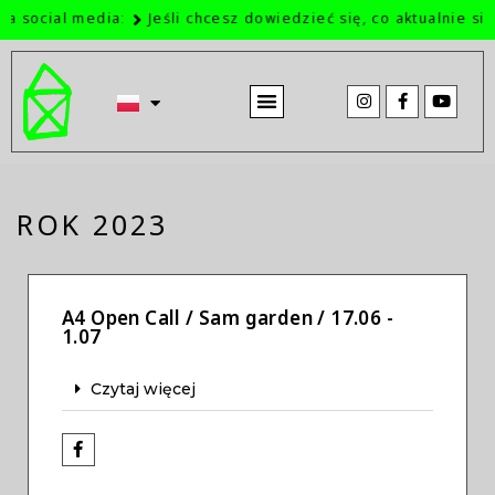
ial media:
Jeśli chcesz dowiedzieć się, co aktualnie się u na
STRONA GŁÓWNA
O NAS W MEDIACH
ROK 2023
A4 Open Call / Sam garden / 17.06 -
1.07
Czytaj więcej